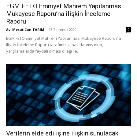
EGM FETÖ Emniyet Mahrem Yapılanması
Mukayese Raporu’na ilişkin İnceleme
Raporu
Av. Mesut Can TARIM
-
15 Temmuz 2020
0
EGM FETÖ Emniyet Mahrem Yapılanması Mukayese Raporu’na
ilişkin İnceleme Raporu tarafımızca hazırlanmış olup,
yargılamalarda faydalı olması dileği ile.
Verilerin elde edilişine ilişkin sunulacak