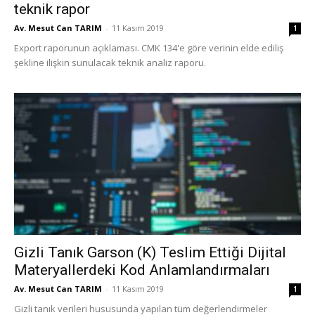
teknik rapor
Av. Mesut Can TARIM
-
11 Kasım 2019
1
Export raporunun açıklaması. CMK 134'e göre verinin elde ediliş
şekline ilişkin sunulacak teknik analiz raporu.
Gizli Tanık Garson (K) Teslim Ettiği Dijital
Materyallerdeki Kod Anlamlandırmaları
Av. Mesut Can TARIM
-
11 Kasım 2019
1
Gizli tanık verileri hususunda yapılan tüm değerlendirmeler