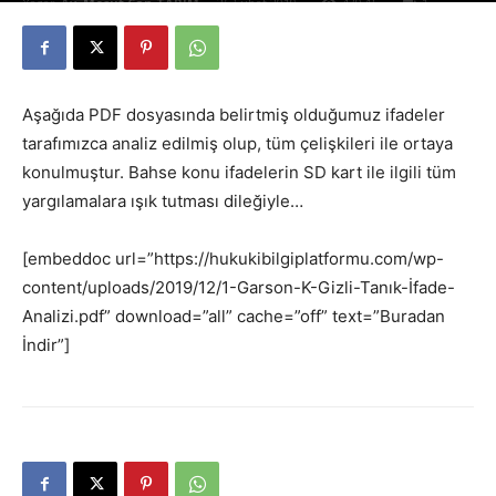
Yazar
Av. Mesut Can TARIM
-
25 Şubat 2019
43978
1
Aşağıda PDF dosyasında belirtmiş olduğumuz ifadeler
tarafımızca analiz edilmiş olup, tüm çelişkileri ile ortaya
konulmuştur. Bahse konu ifadelerin SD kart ile ilgili tüm
yargılamalara ışık tutması dileğiyle…
[embeddoc url=”https://hukukibilgiplatformu.com/wp-
content/uploads/2019/12/1-Garson-K-Gizli-Tanık-İfade-
Analizi.pdf” download=”all” cache=”off” text=”Buradan
İndir”]