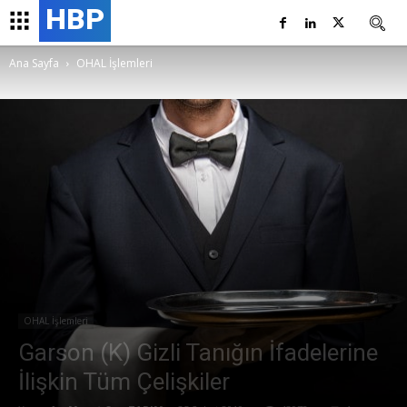
HBP
Ana Sayfa
OHAL İşlemleri
OHAL İşlemleri
Garson (K) Gizli Tanığın İfadelerine
İlişkin Tüm Çelişkiler