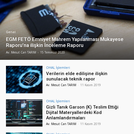
Genel
EGM FETÖ Emniyet Mahrem Yapılanması Mukayese
Raporu’na ilişkin İnceleme Raporu
Av. Mesut Can TARIM
-
15 Temmuz 2020
OHAL İşlemleri
Verilerin elde edilişine ilişkin
sunulacak teknik rapor
Av. Mesut Can TARIM
-
11 Kasım 2019
OHAL İşlemleri
Gizli Tanık Garson (K) Teslim Ettiği
Dijital Materyallerdeki Kod
Anlamlandırmaları
Av. Mesut Can TARIM
-
11 Kasım 2019