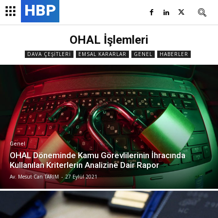
HBP
OHAL İşlemleri
DAVA ÇEŞITLERI
EMSAL KARARLAR
GENEL
HABERLER
Genel
OHAL Döneminde Kamu Görevlilerinin İhracında
Kullanılan Kriterlerin Analizine Dair Rapor
Av. Mesut Can TARIM
-
27 Eylül 2021