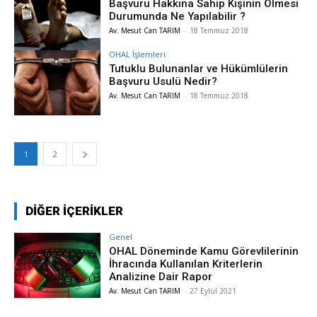
Başvuru Hakkına Sahip Kişinin Ölmesi
Durumunda Ne Yapılabilir ?
Av. Mesut Can TARIM
-
18 Temmuz 2018
OHAL İşlemleri
Tutuklu Bulunanlar ve Hükümlülerin
Başvuru Usulü Nedir?
Av. Mesut Can TARIM
-
18 Temmuz 2018
1
2
DİĞER İÇERİKLER
Genel
OHAL Döneminde Kamu Görevlilerinin
İhracında Kullanılan Kriterlerin
Analizine Dair Rapor
Av. Mesut Can TARIM
-
27 Eylül 2021