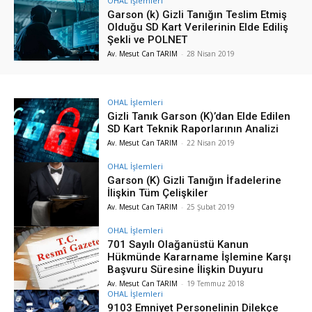
OHAL İşlemleri
Garson (k) Gizli Tanığın Teslim Etmiş
Olduğu SD Kart Verilerinin Elde Ediliş
Şekli ve POLNET
Av. Mesut Can TARIM
-
28 Nisan 2019
OHAL İşlemleri
Gizli Tanık Garson (K)’dan Elde Edilen
SD Kart Teknik Raporlarının Analizi
Av. Mesut Can TARIM
-
22 Nisan 2019
OHAL İşlemleri
Garson (K) Gizli Tanığın İfadelerine
İlişkin Tüm Çelişkiler
Av. Mesut Can TARIM
-
25 Şubat 2019
OHAL İşlemleri
701 Sayılı Olağanüstü Kanun
Hükmünde Kararname İşlemine Karşı
Başvuru Süresine İlişkin Duyuru
Av. Mesut Can TARIM
-
19 Temmuz 2018
OHAL İşlemleri
9103 Emniyet Personelinin Dilekçe