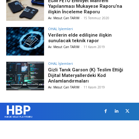
EGM FETÖ Emniyet Mahrem
Yapılanması Mukayese Raporu’na
ilişkin İnceleme Raporu
Av. Mesut Can TARIM
-
15 Temmuz 2020
OHAL İşlemleri
Verilerin elde edilişine ilişkin
sunulacak teknik rapor
Av. Mesut Can TARIM
-
11 Kasım 2019
OHAL İşlemleri
Gizli Tanık Garson (K) Teslim Ettiği
Dijital Materyallerdeki Kod
Anlamlandırmaları
Av. Mesut Can TARIM
-
11 Kasım 2019
HBP
HUKUKİ BİLGİ PLATFOMRU