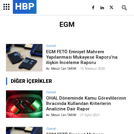
HBP
EGM
Genel
EGM FETÖ Emniyet Mahrem
Yapılanması Mukayese Raporu’na
ilişkin İnceleme Raporu
Av. Mesut Can TARIM
-
15 Temmuz 2020
DİĞER İÇERİKLER
Genel
OHAL Döneminde Kamu Görevlilerinin
İhracında Kullanılan Kriterlerin
Analizine Dair Rapor
Av. Mesut Can TARIM
-
27 Eylül 2021
Genel