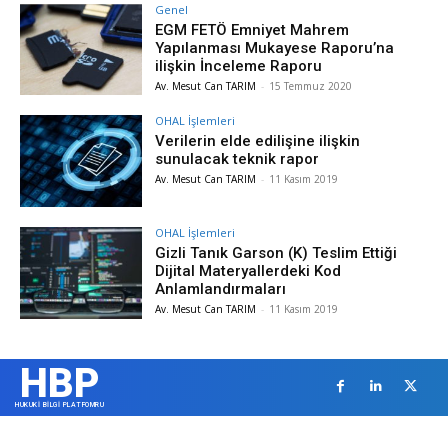
Genel
EGM FETÖ Emniyet Mahrem
Yapılanması Mukayese Raporu’na
ilişkin İnceleme Raporu
Av. Mesut Can TARIM
-
15 Temmuz 2020
OHAL İşlemleri
Verilerin elde edilişine ilişkin
sunulacak teknik rapor
Av. Mesut Can TARIM
-
11 Kasım 2019
OHAL İşlemleri
Gizli Tanık Garson (K) Teslim Ettiği
Dijital Materyallerdeki Kod
Anlamlandırmaları
Av. Mesut Can TARIM
-
11 Kasım 2019
HBP
HUKUKİ BİLGİ PLATFOMRU