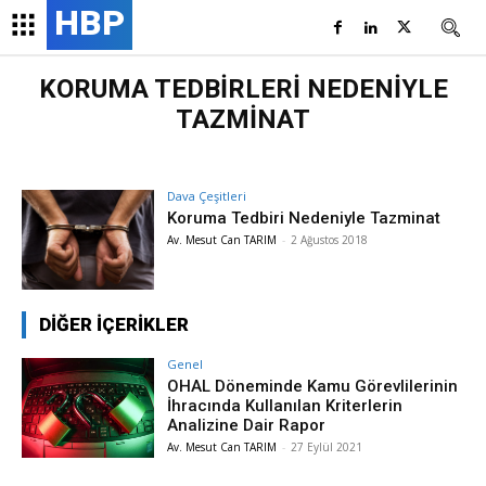
HBP
KORUMA TEDBİRLERİ NEDENİYLE
TAZMİNAT
Dava Çeşitleri
Koruma Tedbiri Nedeniyle Tazminat
Av. Mesut Can TARIM
-
2 Ağustos 2018
DİĞER İÇERİKLER
Genel
OHAL Döneminde Kamu Görevlilerinin
İhracında Kullanılan Kriterlerin
Analizine Dair Rapor
Av. Mesut Can TARIM
-
27 Eylül 2021