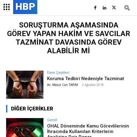
HBP
SORUŞTURMA AŞAMASINDA
GÖREV YAPAN HAKİM VE SAVCILAR
TAZMİNAT DAVASINDA GÖREV
ALABİLİR Mİ
Dava Çeşitleri
Koruma Tedbiri Nedeniyle Tazminat
Av. Mesut Can TARIM
-
2 Ağustos 2018
DİĞER İÇERİKLER
Genel
OHAL Döneminde Kamu Görevlilerinin
İhracında Kullanılan Kriterlerin
Analizine Dair Rapor