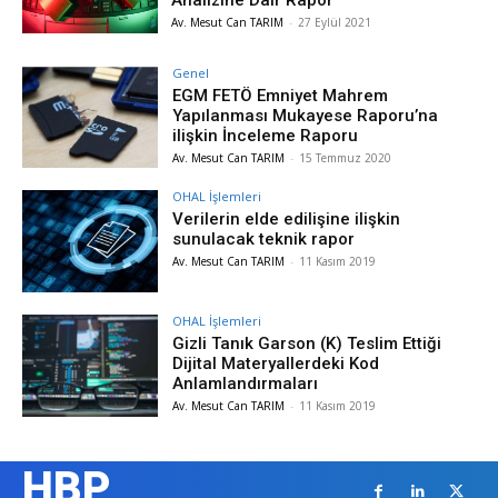
Av. Mesut Can TARIM
-
27 Eylül 2021
Genel
EGM FETÖ Emniyet Mahrem
Yapılanması Mukayese Raporu’na
ilişkin İnceleme Raporu
Av. Mesut Can TARIM
-
15 Temmuz 2020
OHAL İşlemleri
Verilerin elde edilişine ilişkin
sunulacak teknik rapor
Av. Mesut Can TARIM
-
11 Kasım 2019
OHAL İşlemleri
Gizli Tanık Garson (K) Teslim Ettiği
Dijital Materyallerdeki Kod
Anlamlandırmaları
Av. Mesut Can TARIM
-
11 Kasım 2019
HBP