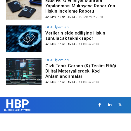
EGM FETÖ Emniyet Mahrem
Yapılanması Mukayese Raporu’na
ilişkin İnceleme Raporu
Av. Mesut Can TARIM
-
15 Temmuz 2020
OHAL İşlemleri
Verilerin elde edilişine ilişkin
sunulacak teknik rapor
Av. Mesut Can TARIM
-
11 Kasım 2019
OHAL İşlemleri
Gizli Tanık Garson (K) Teslim Ettiği
Dijital Materyallerdeki Kod
Anlamlandırmaları
Av. Mesut Can TARIM
-
11 Kasım 2019
HBP
HUKUKİ BİLGİ PLATFOMRU