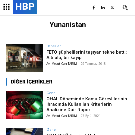
HBP
Yunanistan
Haberler
FETÖ şüphelilerini taşıyan tekne battı:
Altı ölü, bir kayıp
Av. Mesut Can TARIM
-
29 Temmuz 2018
DİĞER İÇERİKLER
Genel
OHAL Döneminde Kamu Görevlilerinin
İhracında Kullanılan Kriterlerin
Analizine Dair Rapor
Av. Mesut Can TARIM
-
27 Eylül 2021
Genel