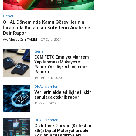
Genel
OHAL Döneminde Kamu Görevlilerinin
İhracında Kullanılan Kriterlerin Analizine
Dair Rapor
Av. Mesut Can TARIM
-
27 Eylül 2021
Genel
EGM FETÖ Emniyet Mahrem
Yapılanması Mukayese
Raporu’na ilişkin İnceleme
Raporu
15 Temmuz 2020
OHAL İşlemleri
Verilerin elde edilişine ilişkin
sunulacak teknik rapor
11 Kasım 2019
OHAL İşlemleri
Gizli Tanık Garson (K) Teslim
Ettiği Dijital Materyallerdeki
Kod Anlamlandırmaları