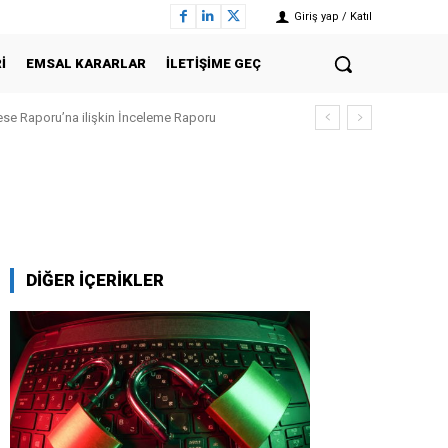
Giriş yap / Katıl
I
EMSAL KARARLAR
İLETIŞIME GEÇ
e Raporu’na ilişkin İnceleme Raporu
DİĞER İÇERİKLER