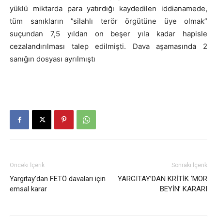
yüklü miktarda para yatırdığı kaydedilen iddianamede,
tüm sanıkların ”silahlı terör örgütüne üye olmak”
suçundan 7,5 yıldan on beşer yıla kadar hapisle
cezalandırılması talep edilmişti. Dava aşamasında 2
sanığın dosyası ayrılmıştı
Önceki İçerik
Sonraki İçerik
Yargıtay’dan FETÖ davaları için
YARGITAY’DAN KRİTİK ‘MOR
emsal karar
BEYİN’ KARARI