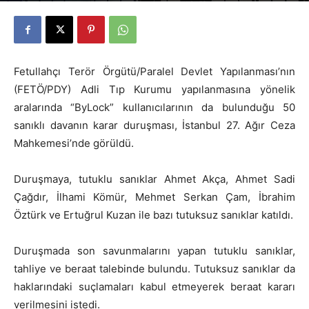
Yazar
Av. Mesut Can TARIM
-
28 Haziran 2018
602
0
Fetullahçı Terör Örgütü/Paralel Devlet Yapılanması’nın
(FETÖ/PDY) Adli Tıp Kurumu yapılanmasına yönelik
aralarında “ByLock” kullanıcılarının da bulunduğu 50
sanıklı davanın karar duruşması, İstanbul 27. Ağır Ceza
Mahkemesi’nde görüldü.
Duruşmaya, tutuklu sanıklar Ahmet Akça, Ahmet Sadi
Çağdır, İlhami Kömür, Mehmet Serkan Çam, İbrahim
Öztürk ve Ertuğrul Kuzan ile bazı tutuksuz sanıklar katıldı.
Duruşmada son savunmalarını yapan tutuklu sanıklar,
tahliye ve beraat talebinde bulundu. Tutuksuz sanıklar da
haklarındaki suçlamaları kabul etmeyerek beraat kararı
verilmesini istedi.