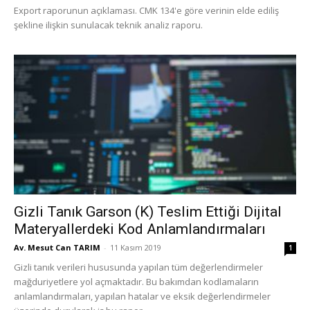
Export raporunun açıklaması. CMK 134'e göre verinin elde ediliş
şekline ilişkin sunulacak teknik analiz raporu.
Gizli Tanık Garson (K) Teslim Ettiği Dijital
Materyallerdeki Kod Anlamlandırmaları
Av. Mesut Can TARIM
-
11 Kasım 2019
1
Gizli tanık verileri hususunda yapılan tüm değerlendirmeler
mağduriyetlere yol açmaktadır. Bu bakımdan kodlamaların
anlamlandırmaları, yapılan hatalar ve eksik değerlendirmeler