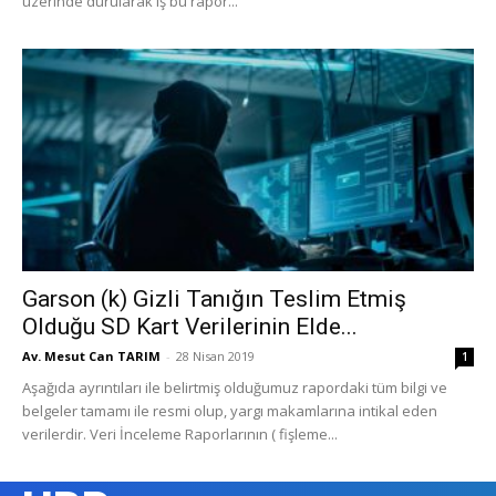
üzerinde durularak iş bu rapor...
Garson (k) Gizli Tanığın Teslim Etmiş
Olduğu SD Kart Verilerinin Elde...
Av. Mesut Can TARIM
-
28 Nisan 2019
1
Aşağıda ayrıntıları ile belirtmiş olduğumuz rapordaki tüm bilgi ve
belgeler tamamı ile resmi olup, yargı makamlarına intikal eden
verilerdir. Veri İnceleme Raporlarının ( fişleme...