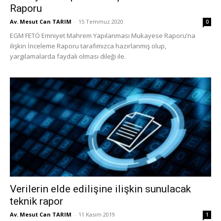
Raporu
Av. Mesut Can TARIM
-
15 Temmuz 2020
0
EGM FETÖ Emniyet Mahrem Yapılanması Mukayese Raporu’na
ilişkin İnceleme Raporu tarafımızca hazırlanmış olup,
yargılamalarda faydalı olması dileği ile.
Verilerin elde edilişine ilişkin sunulacak
teknik rapor
Av. Mesut Can TARIM
-
11 Kasım 2019
1