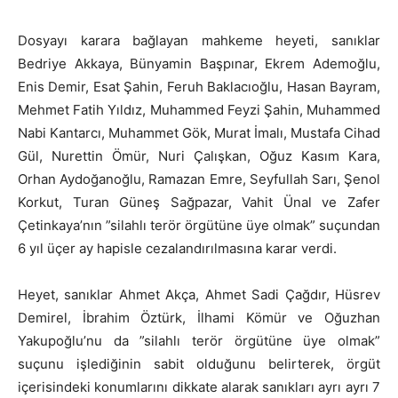
Dosyayı karara bağlayan mahkeme heyeti, sanıklar
Bedriye Akkaya, Bünyamin Başpınar, Ekrem Ademoğlu,
Enis Demir, Esat Şahin, Feruh Baklacıoğlu, Hasan Bayram,
Mehmet Fatih Yıldız, Muhammed Feyzi Şahin, Muhammed
Nabi Kantarcı, Muhammet Gök, Murat İmalı, Mustafa Cihad
Gül, Nurettin Ömür, Nuri Çalışkan, Oğuz Kasım Kara,
Orhan Aydoğanoğlu, Ramazan Emre, Seyfullah Sarı, Şenol
Korkut, Turan Güneş Sağpazar, Vahit Ünal ve Zafer
Çetinkaya’nın ”silahlı terör örgütüne üye olmak” suçundan
6 yıl üçer ay hapisle cezalandırılmasına karar verdi.
Heyet, sanıklar Ahmet Akça, Ahmet Sadi Çağdır, Hüsrev
Demirel, İbrahim Öztürk, İlhami Kömür ve Oğuzhan
Yakupoğlu’nu da ”silahlı terör örgütüne üye olmak”
suçunu işlediğinin sabit olduğunu belirterek, örgüt
içerisindeki konumlarını dikkate alarak sanıkları ayrı ayrı 7