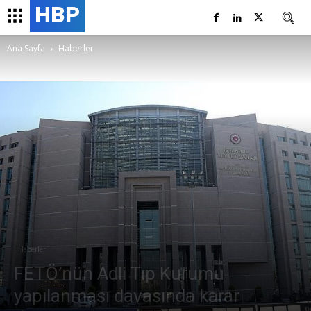
HBP
Ana Sayfa
Haberler
Haberler
FETÖ’nün Adli Tıp Kurumu
yapılanması davasında karar