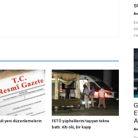
s
Av
Ex
el
ra
G
E
A
lgili yeni düzenlemelerin
FETÖ şüphelilerini taşıyan tekne
battı: Altı ölü, bir kayıp
Av
Gi