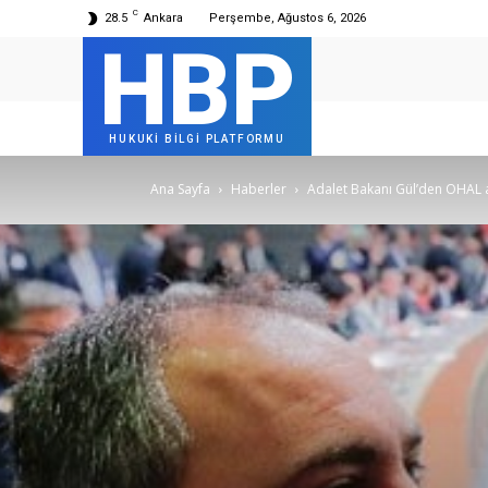
C
28.5
Ankara
Perşembe, Ağustos 6, 2026
HBP
HUKUKİ BİLGİ PLATFORMU
Ana Sayfa
Haberler
Adalet Bakanı Gül’den OHAL 