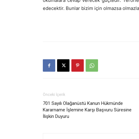
okumalara cevap verecek güçtedir. Terörl
edecektir. Bunlar bizim için olmazsa olmazla
Önceki İçerik
701 Sayılı Olağanüstü Kanun Hükmünde
Kararname İşlemine Karşı Başvuru Süresine
İlişkin Duyuru