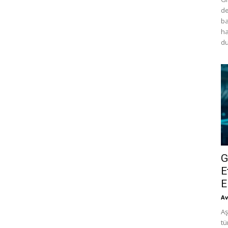
de
ba
ha
du
G
E
E
Av
Aş
tü