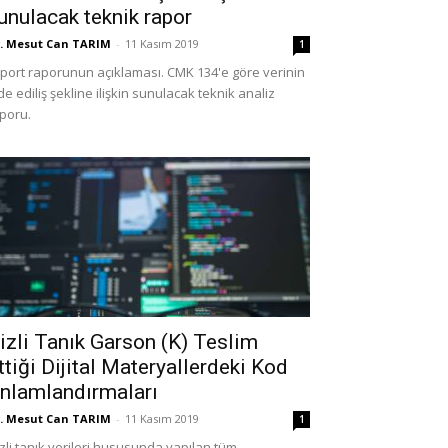
unulacak teknik rapor
. Mesut Can TARIM
-
11 Kasım 2019
1
port raporunun açıklaması. CMK 134'e göre verinin
de ediliş şekline ilişkin sunulacak teknik analiz
poru.
izli Tanık Garson (K) Teslim
ttiği Dijital Materyallerdeki Kod
nlamlandırmaları
. Mesut Can TARIM
-
11 Kasım 2019
1
zli tanık verileri hususunda yapılan tüm