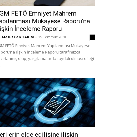
GM FETÖ Emniyet Mahrem
apılanması Mukayese Raporu’na
lişkin İnceleme Raporu
. Mesut Can TARIM
-
15 Temmuz 2020
0
GM FETÖ Emniyet Mahrem Yapılanması Mukayese
poru’na ilişkin İnceleme Raporu tarafımızca
zırlanmış olup, yargılamalarda faydalı olması dileği
.
erilerin elde edilişine ilişkin