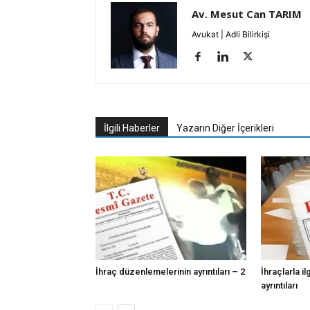
Av. Mesut Can TARIM
Avukat | Adli Bilirkişi
İlgili Haberler
Yazarın Diğer İçerikleri
İhraç düzenlemelerinin ayrıntıları – 2
İhraçlarla i
ayrıntıları