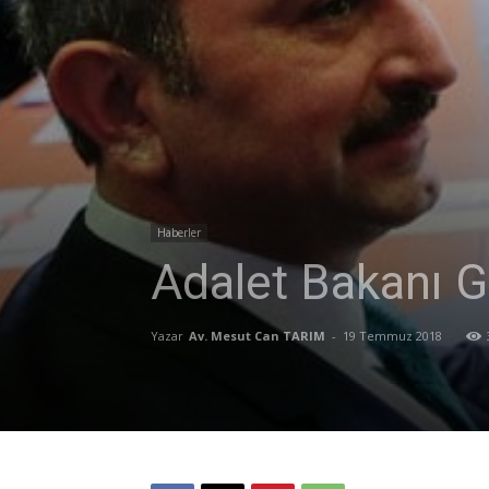
Haberler
Adalet Bakanı 
Yazar
Av. Mesut Can TARIM
-
19 Temmuz 2018