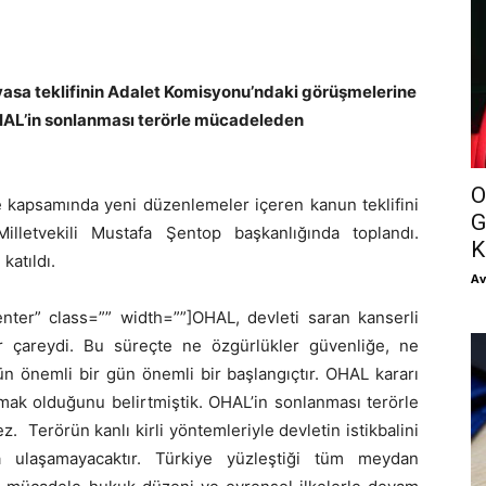
yasa teklifinin Adalet Komisyonu’ndaki görüşmelerine
HAL’in sonlanması terörle mücadeleden
O
kapsamında yeni düzenlemeler içeren kanun teklifini
G
letvekili Mustafa Şentop başkanlığında toplandı.
K
katıldı.
Av
nter” class=”” width=””]OHAL, devleti saran kanserli
r çareydi. Bu süreçte ne özgürlükler güvenliğe, ne
n önemli bir gün önemli bir başlangıçtır. OHAL kararı
mak olduğunu belirtmiştik. OHAL’in sonlanması terörle
Terörün kanlı kirli yöntemleriyle devletin istikbalini
ya ulaşamayacaktır. Türkiye yüzleştiği tüm meydan