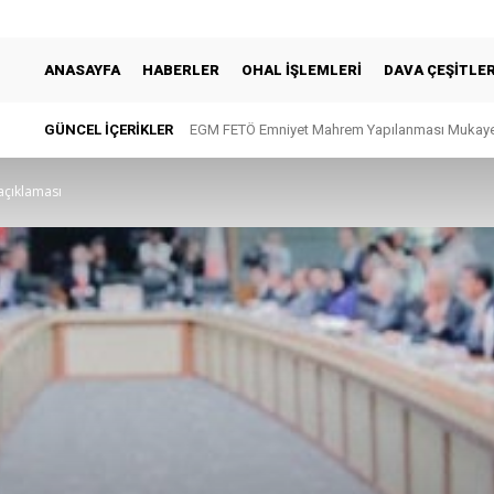
ANASAYFA
HABERLER
OHAL İŞLEMLERI
DAVA ÇEŞITLER
GÜNCEL IÇERIKLER
EGM FETÖ Emniyet Mahrem Yapılanması Mukayese
Verilerin elde edilişine ilişkin sunulacak tekni
açıklaması