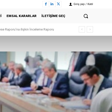
Giriş yap / Katıl
I
EMSAL KARARLAR
İLETIŞIME GEÇ
 Raporu’na ilişkin İnceleme Raporu
k rapor