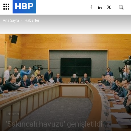
HBP
Ana Sayfa
Haberler
Haberler
‘Sakıncalı havuzu’ genişletildi