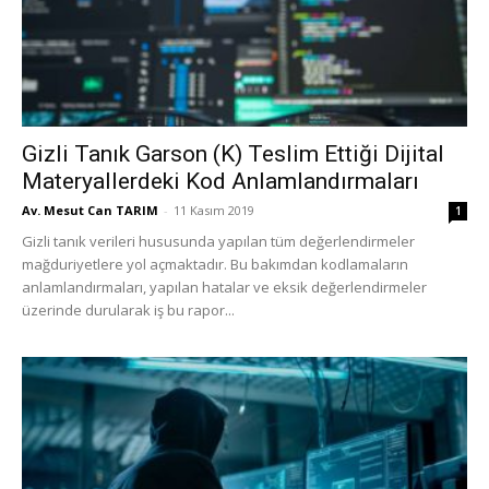
Gizli Tanık Garson (K) Teslim Ettiği Dijital
Materyallerdeki Kod Anlamlandırmaları
Av. Mesut Can TARIM
-
11 Kasım 2019
1
Gizli tanık verileri hususunda yapılan tüm değerlendirmeler
mağduriyetlere yol açmaktadır. Bu bakımdan kodlamaların
anlamlandırmaları, yapılan hatalar ve eksik değerlendirmeler
üzerinde durularak iş bu rapor...