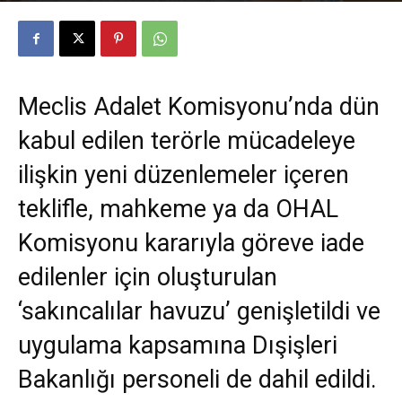
Yazar
Av. Mesut Can TARIM
-
21 Temmuz 2018
409
0
Meclis Adalet Komisyonu’nda dün
kabul edilen terörle mücadeleye
ilişkin yeni düzenlemeler içeren
teklifle, mahkeme ya da OHAL
Komisyonu kararıyla göreve iade
edilenler için oluşturulan
‘sakıncalılar havuzu’ genişletildi ve
uygulama kapsamına Dışişleri
Bakanlığı personeli de dahil edildi.